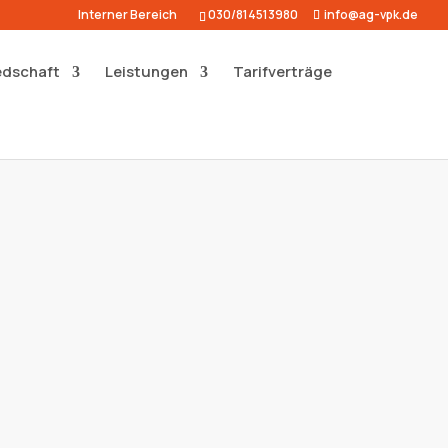
Interner Bereich
030/814513980
info@ag-vpk.de
edschaft
Leistungen
Tarifverträge