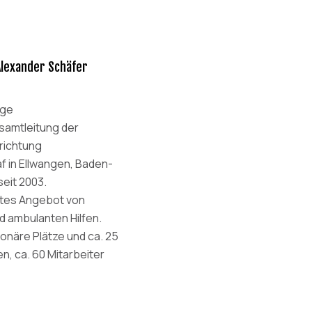
Alexander Schäfer
oge
samtleitung der
richtung
f in Ellwangen, Baden-
eit 2003.
rtes Angebot von
d ambulanten Hilfen.
ionäre Plätze und ca. 25
n, ca. 60 Mitarbeiter