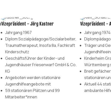
n
Vizepräsident - Jörg Kastner
Vizepräsident - 
Jahrgang 1967
Jahrgang 1974
Diplom Sozialpädagoge/Sozialarbeiter,
Diplompädag
Traumatherapeut, Insofa 8a, Fachkraft
Träger und Ge
Kinderschutz
Jugendhilfeein
Geschäftsführer der Kinder- und
Kinderheim Gra
Jugendhäuser Friesenwarf GmbH & Co.
Württemberg s
KG
Breit gefäche
Angeboten werden stationäre
stationären un
Jugendhilfeangebote mit
Aktuell 44 stat
59 stationären Plätzen und 99
ambulante Hilfe
Mitarbeiter*innen