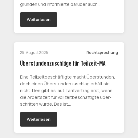
gründen und informierte darüber auch…
Weiterlesen
25. August 2025
Rechtsprechung
Überstundenzuschläge für Teilzeit-MA
Eine Teil­zeit­be­schäf­tig­te macht Über­stun­den,
doch einen Über­stun­den­zu­schlag er­hält sie
nicht. Den gibt es laut Ta­rif­ver­trag erst, wenn
die Ar­beits­zeit für Voll­zeit­be­schäf­tig­te über­
schrit­ten wurde. Das ist…
Weiterlesen