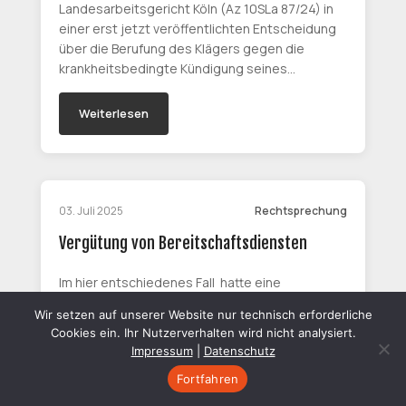
Landesarbeitsgericht Köln (Az 10SLa 87/24) in
einer erst jetzt veröffentlichten Entscheidung
über die Berufung des Klägers gegen die
krankheitsbedingte Kündigung seines…
Weiterlesen
03. Juli 2025
Rechtsprechung
Vergütung von Bereitschaftsdiensten
Im hier entschiedenes Fall hatte eine
Arbeitnehmerin vergeblich versucht, gegen die
Wir setzen auf unserer Website nur technisch erforderliche
unterschiedliche Vergütung von
Cookies ein. Ihr Nutzerverhalten wird nicht analysiert.
Bereitschaftszeit und Vollarbeitszeit zu klagen.
Impressum
|
Datenschutz
Das LAG Köln bestätigte mit seiner…
Fortfahren